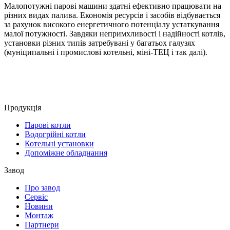
Малопотужні парові машини здатні ефективно працювати на
різних видах палива. Економія ресурсів і засобів відбувається
за рахунок високого енергетичного потенціалу устаткування
малої потужності. Завдяки непримхливості і надійності котлів,
установки різних типів затребувані у багатьох галузях
(муніципальні і промислові котельні, міні-ТЕЦ і так далі).
Продукцiя
Парові котли
Водогрійні котли
Котельні установки
Допоміжне обладнання
Завод
Про завод
Сервiс
Новини
Монтаж
Партнери