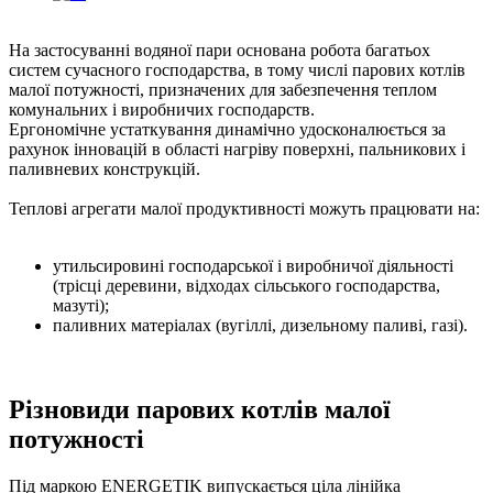
На застосуванні водяної пари основана робота багатьох
систем сучасного господарства, в тому числі парових котлів
малої потужності, призначених для забезпечення теплом
комунальних і виробничих господарств.
Ергономічне устаткування динамічно удосконалюється за
рахунок інновацій в області нагріву поверхні, пальникових і
паливневих конструкцій.
Теплові агрегати малої продуктивності можуть працювати на:
утильсировині господарської і виробничої діяльності
(трісці деревини, відходах сільського господарства,
мазуті);
паливних матеріалах (вугіллі, дизельному паливі, газі).
Різновиди парових котлів малої
потужності
Під маркою ENERGETIK випускається ціла лінійка