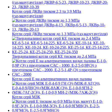
Котли серії ДКВр тиском 2,3 та 3,9 МПа
(газ,мазут,вугілля)
Котли серії ДКВр тиском до 1,3 МПа (газ,мазут,вугілля)
Твердопаливні котли серії КЕ тиском до 2,4 МПа
Котли серії Е на альтернативних видах палива
Котли серії МЗК