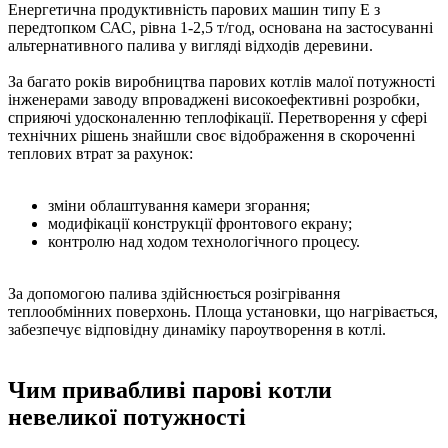
Енергетична продуктивність парових машин типу Е з
передтопком САС, рівна 1-2,5 т/год, основана на застосуванні
альтернативного палива у вигляді відходів деревини.
За багато років виробництва парових котлів малої потужності
інженерами заводу впроваджені високоефективні розробки,
сприяючі удосконаленню теплофікації. Перетворення у сфері
технічних рішень знайшли своє відображення в скороченні
теплових втрат за рахунок:
зміни облаштування камери згорання;
модифікації конструкції фронтового екрану;
контролю над ходом технологічного процесу.
За допомогою палива здійснюється розігрівання
теплообмінних поверхонь. Площа установки, що нагрівається,
забезпечує відповідну динаміку пароутворення в котлі.
Чим привабливі парові котли
невеликої потужності