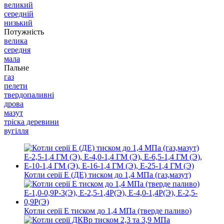
великий
середній
низький
Потужність
велика
середня
мала
Пальне
газ
пелети
твердопаливні
дрова
мазут
тріска деревини
вугілля
Котли серії Е (ДЕ) тиском до 1,4 МПа (газ,мазут)
Котли серії Е тиском до 1,4 МПа (тверде паливо)