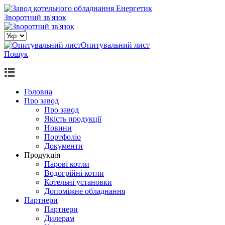
Зворотний зв'язок
Опитувальний лист
Пошук
Головна
Про завод
Про завод
Якість продукції
Новини
Портфоліо
Документи
Продукцiя
Парові котли
Водогрiйнi котли
Котельні установки
Допоміжне обладнання
Партнери
Партнери
Дилерам