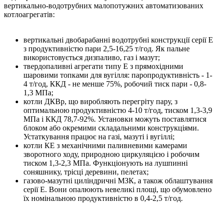
вертикально-водотрубних малопотужних автоматизованих
котлоагрегатів:
вертикальні двобарабанні водотрубні конструкції серії Е
з продуктивністю пари 2,5-16,25 т/год. Як пальне
використовується дизпаливо, газ і мазут;
твердопаливні агрегати типу Е з прямохідними
шаровими топками для вугілля: паропродуктивність - 1-
4 т/год, ККД - не менше 75%, робочий тиск пари - 0,8-
1,3 МПа;
котли ДКВр, що виробляють перегріту пару, з
оптимальною продуктивністю 4-10 т/год, тиском 1,3-3,9
МПа і ККД 78,7-92%. Установки можуть поставлятися
блоком або окремими складальними конструкціями.
Устаткування працює на газі, мазуті і вугіллі;
котли КЕ з механічними паливневими камерами
зворотного ходу, природною циркуляцією і робочим
тиском 1,3-2,3 МПа. Функціонують на лушпинні
соняшнику, трісці деревини, пелетах;
газово-мазутні циліндричні МЗК, а також облаштування
серії Е. Вони опалюють невеликі площі, що обумовлено
їх номінальною продуктивністю в 0,4-2,5 т/год.