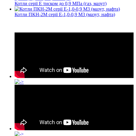
Котли серії Е тиском до 0,9 МПа (газ, мазут)
Котли ПКН-2М серії Е-1,0-0,9 М3 (мазут, нафта)