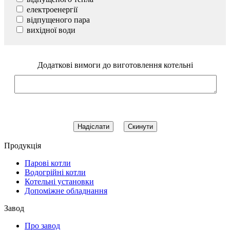
електроенергії
відпущеного пара
вихідної води
Додаткові вимоги до виготовлення котельні
Продукцiя
Парові котли
Водогрійні котли
Котельні установки
Допоміжне обладнання
Завод
Про завод