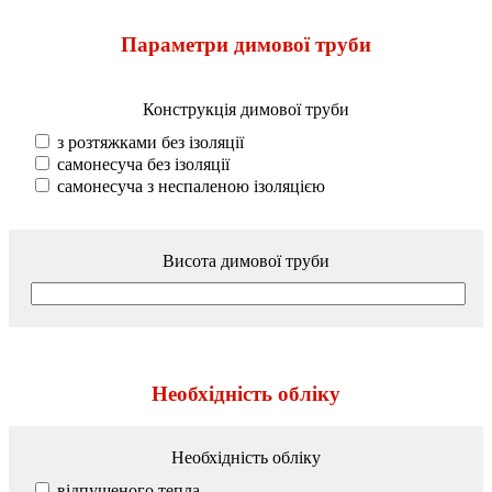
Параметри димової труби
Конструкція димової труби
з розтяжками без ізоляції
самонесуча без ізоляції
самонесуча з неспаленою ізоляцією
Висота димової труби
Необхідність обліку
Необхідність обліку
відпущеного тепла