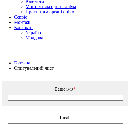
Клієнтам
Монтажним організаціям
Проектним органiзацiям
Сервiс
Монтаж
Контакти
Україна
Молдова
Головна
Опитувальний лист
Ваше iм'я
*
Email