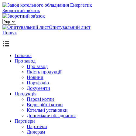
Зворотний зв'язок
Опитувальний лист
Пошук
Головна
Про завод
Про завод
Якість продукції
Новини
Портфоліо
Документи
Продукцiя
Парові котли
Водогрiйнi котли
Котельні установки
Допоміжне обладнання
Партнери
Партнери
Дилерам