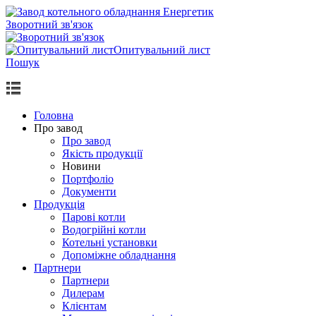
Зворотний зв'язок
Опитувальний лист
Пошук
Головна
Про завод
Про завод
Якість продукції
Новини
Портфоліо
Документи
Продукцiя
Парові котли
Водогрiйнi котли
Котельні установки
Допоміжне обладнання
Партнери
Партнери
Дилерам
Клієнтам