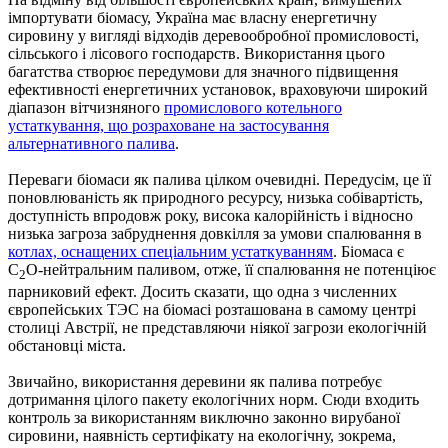
імпортувати біомасу, Україна має власну енергетичну
сировину у вигляді відходів деревообробної промисловості,
сільського і лісового господарств. Використання цього
багатства створює передумови для значного підвищення
ефективності енергетичних установок, враховуючи широкий
діапазон вітчизняного
промислового котельного
устаткування, що розраховане на застосування
альтернативного палива
.
Переваги біомаси як палива цілком очевидні. Передусім, це її
поновлюваність як природного ресурсу, низька собівартість,
доступність впродовж року, висока калорійність і відносно
низька загроза забруднення довкілля за умови спалювання в
котлах, оснащених спеціальним устаткуванням
. Біомаса є
С
O-нейтральним паливом, отже, її спалювання не потенціює
2
парниковий ефект. Досить сказати, що одна з численних
європейських ТЭС на біомасі розташована в самому центрі
столиці Австрії, не представляючи ніякої загрози екологічній
обстановці міста.
Звичайно, використання деревини як палива потребує
дотримання цілого пакету екологічних норм. Сюди входить
контроль за використанням виключно законно вирубаної
сировини, наявність сертифікату на екологічну, зокрема,