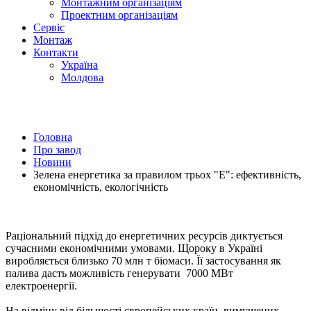
Монтажним організаціям
Проектним органiзацiям
Сервiс
Монтаж
Контакти
Україна
Молдова
Головна
Про завод
Новини
Зелена енергетика за правилом трьох "Е": ефективність,
економічність, екологічність
Раціональний підхід до енергетичних ресурсів диктується
сучасними економічними умовами. Щороку в Україні
виробляється близько 70 млн т біомаси. Її застосування як
палива дасть можливість генерувати 7000 МВт
електроенергії.
На відміну від більшості європейських країн, вимушених