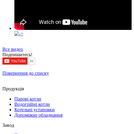
Все видео
Подпишитесь!
Повернення до списку
Продукцiя
Парові котли
Водогрійні котли
Котельні установки
Допоміжне обладнання
Завод