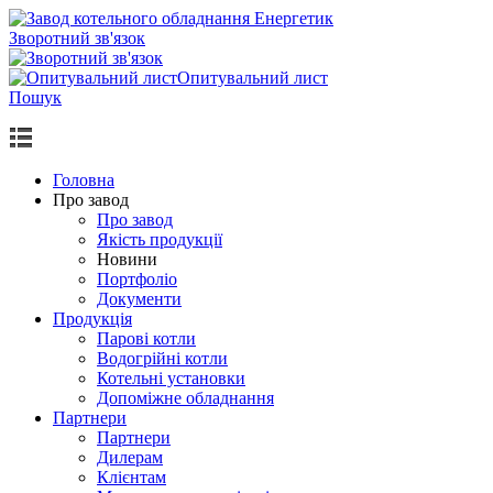
Зворотний зв'язок
Опитувальний лист
Пошук
Головна
Про завод
Про завод
Якість продукції
Новини
Портфоліо
Документи
Продукцiя
Парові котли
Водогрiйнi котли
Котельні установки
Допоміжне обладнання
Партнери
Партнери
Дилерам
Клієнтам