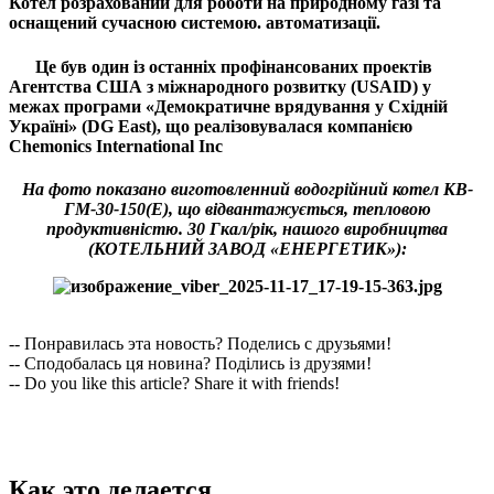
Котел розрахований для роботи на природному газі та
оснащений сучасною системою. автоматизації.
Це був один із останніх профінансованих проектів
Агентства США з міжнародного розвитку (USAID) у
межах програми «Демократичне врядування у Східній
Україні» (DG East), що реалізовувалася компанією
Chemonics International Inc
На фото показано виготовленний водогрійний котел КВ-
ГМ-30-150(Е), що відвантажується, тепловою
продуктивністю. 30 Гкал/рік, нашого виробництва
(КОТЕЛЬНИЙ ЗАВОД «ЕНЕРГЕТИК»):
-- Понравилась эта новость? Поделись с друзьями!
-- Сподобалась ця новина? Поділись із друзями!
-- Do you like this article? Share it with friends!
Как это делается