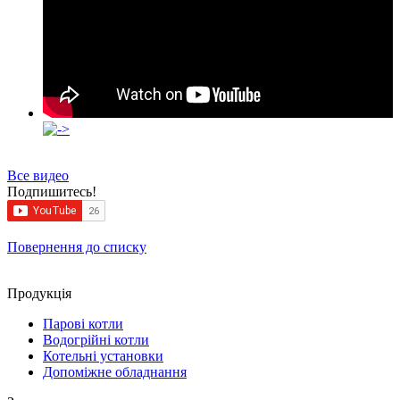
Все видео
Подпишитесь!
Повернення до списку
Продукцiя
Парові котли
Водогрійні котли
Котельні установки
Допоміжне обладнання