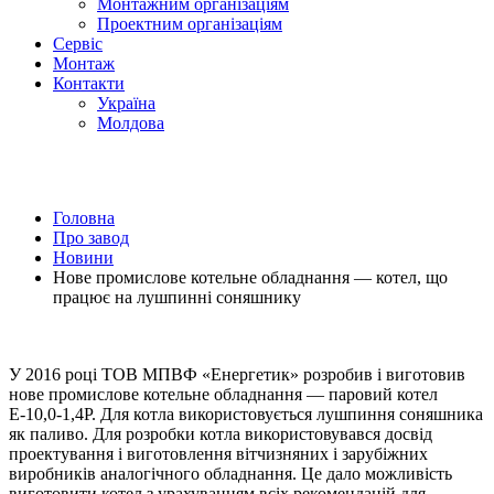
Монтажним організаціям
Проектним органiзацiям
Сервiс
Монтаж
Контакти
Україна
Молдова
Головна
Про завод
Новини
Нове промислове котельне обладнання — котел, що
працює на лушпинні соняшнику
У 2016 році ТОВ МПВФ «Енергетик» розробив і виготовив
нове промислове котельне обладнання — паровий котел
Е-10,0-1,4Р. Для котла використовується лушпиння соняшника
як паливо. Для розробки котла використовувався досвід
проектування і виготовлення вітчизняних і зарубіжних
виробників аналогічного обладнання. Це дало можливість
виготовити котел з урахуванням всіх рекомендацій для