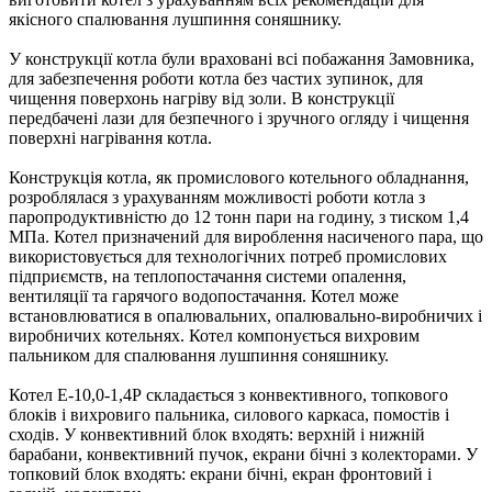
якісного спалювання лушпиння соняшнику.
У конструкції котла були враховані всі побажання Замовника,
для забезпечення роботи котла без частих зупинок, для
чищення поверхонь нагріву від золи. В конструкції
передбачені лази для безпечного і зручного огляду і чищення
поверхні нагрівання котла.
Конструкція котла, як промислового котельного обладнання,
розроблялася з урахуванням можливості роботи котла з
паропродуктивністю до 12 тонн пари на годину, з тиском 1,4
МПа. Котел призначений для вироблення насиченого пара, що
використовується для технологічних потреб промислових
підприємств, на теплопостачання системи опалення,
вентиляції та гарячого водопостачання. Котел може
встановлюватися в опалювальних, опалювально-виробничих і
виробничих котельнях. Котел компонується вихровим
пальником для спалювання лушпиння соняшнику.
Котел Е-10,0-1,4Р складається з конвективного, топкового
блоків і вихровиго пальника, силового каркаса, помостів і
сходів. У конвективний блок входять: верхній і нижній
барабани, конвективний пучок, екрани бічні з колекторами. У
топковий блок входять: екрани бічні, екран фронтовий і