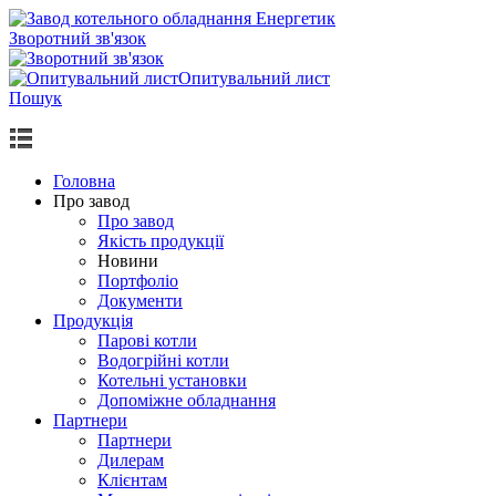
Зворотний зв'язок
Опитувальний лист
Пошук
Головна
Про завод
Про завод
Якість продукції
Новини
Портфоліо
Документи
Продукцiя
Парові котли
Водогрiйнi котли
Котельні установки
Допоміжне обладнання
Партнери
Партнери
Дилерам
Клієнтам