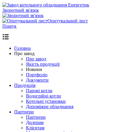
Зворотний зв'язок
Опитувальний лист
Пошук
Головна
Про завод
Про завод
Якість продукції
Новини
Портфоліо
Документи
Продукцiя
Парові котли
Водогрiйнi котли
Котельні установки
Допоміжне обладнання
Партнери
Партнери
Дилерам
Клієнтам