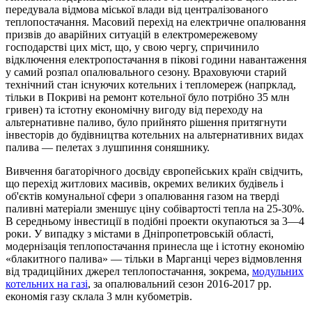
передувала відмова міської влади від централізованого
теплопостачання. Масовий перехід на електричне опалювання
призвів до аварійних ситуацій в електромережевому
господарстві цих міст, що, у свою чергу, спричинило
відключення електропостачання в пікові години навантаження
у самий розпал опалювального сезону. Враховуючи старий
технічний стан існуючих котельних і тепломереж (напрклад,
тільки в Покриві на ремонт котельної було потрібно 35 млн
гривен) та істотну економічну вигоду від переходу на
альтернативне паливо, було прийнято рішення притягнути
інвесторів до будівництва котельних на альтернативних видах
палива — пелетах з лушпиння соняшнику.
Вивчення багаторічного досвіду європейських країн свідчить,
що перехід житлових масивів, окремих великих будівель і
об'єктів комунальної сфери з опалювання газом на тверді
паливні матеріали зменшує ціну собівартості тепла на 25-30%.
В середньому інвестиції в подібні проекти окупаються за 3—4
роки. У випадку з містами в Дніпропетровській області,
модернізація теплопостачання принесла ще і істотну економію
«блакитного палива» — тільки в Марганці через відмовлення
від традиційних джерел теплопостачання, зокрема,
модульних
котельних на газі
, за опалювальний сезон 2016-2017 рр.
економія газу склала 3 млн кубометрів.