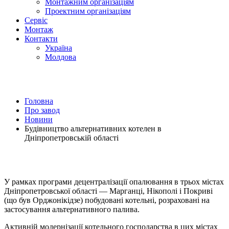
Монтажним організаціям
Проектним органiзацiям
Сервiс
Монтаж
Контакти
Україна
Молдова
Головна
Про завод
Новини
Будівництво альтернативних котелен в
Дніпропетровській області
У рамках програми децентралізації опалювання в трьох містах
Дніпропетровської області — Марганці, Нікополі і Покриві
(що був Орджонікідзе) побудовані котельні, розраховані на
застосування альтернативного палива.
Активній модернізації котельного господарства в цих містах