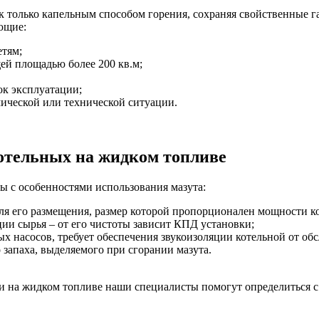
ок только капельным способом горения, сохраняя свойственные
дующие:
етям;
ей площадью более 200 кв.м;
ок эксплуатации;
мической или технической ситуации.
отельных на жидком топливе
ы с особенностями использования мазута:
ля его размещения, размер которой пропорционален мощности к
ии сырья – от его чистоты зависит КПД установки;
 насосов, требует обеспечения звукоизоляции котельной от об
запаха, выделяемого при сгорании мазута.
ки на жидком топливе наши специалисты помогут определиться с