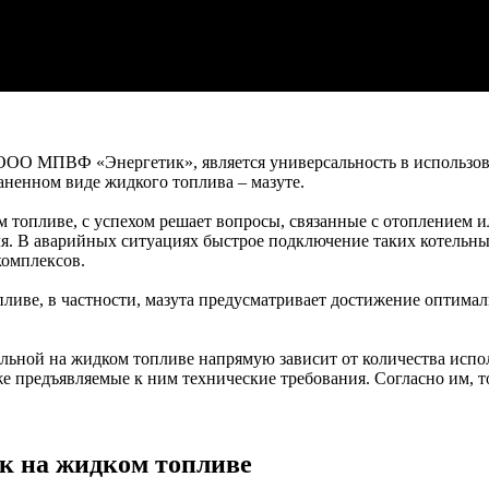
ОО МПВФ «Энергетик», является универсальность в использова
аненном виде жидкого топлива – мазуте.
 топливе, с успехом решает вопросы, связанные с отоплением 
ля. В аварийных ситуациях быстрое подключение таких котельн
комплексов.
ливе, в частности, мазута предусматривает достижение оптима
льной на жидком топливе напрямую зависит от количества испо
же предъявляемые к ним технические требования. Согласно им,
к на жидком топливе