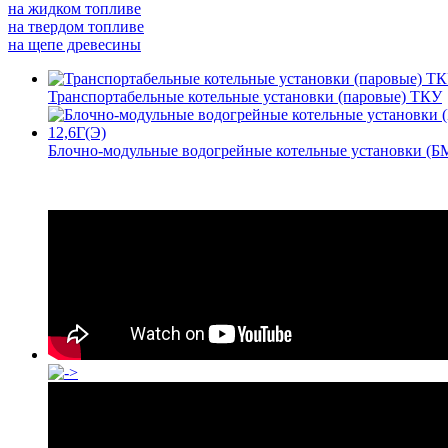
на жидком топливе
на твердом топливе
на щепе древесины
Транспортабельные котельные установки (паровые) ТКУ
Блочно-модульные водогрейные котельные установки (