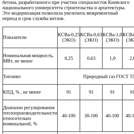
бетона, разработанного при участии специалистов Киевского
национального университета строительства и архитектуры.
Это модернизация позволила увеличить межремонтный
период и срок службы котлов.
КСВа-0,25
КСВа-0,63
КСВа-1,0
КСВа
Показатели
(ЭКО)
(ЭКО)
(ЭКО)
(ЭК
Номинальная мощность,
0,25
0,63
1,0
2,
МВт, не менее
Топливо
Природный газ ГОСТ 5
КПД, % , не менее
91
91
91
9
Диапазон регулирования
теплопроизводительности
40-100
30-100
40-100
40-
относительно
номинальной, %