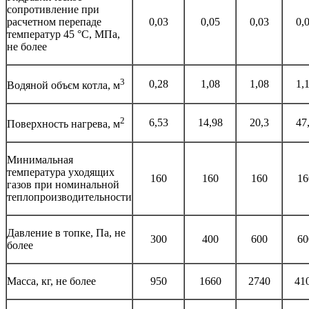
сопротивление при
расчетном перепаде
0,03
0,05
0,03
0,
температур 45 °С, МПа,
не более
3
0,28
1,08
1,08
1,
Водяной объєм котла, м
2
6,53
14,98
20,3
47
Поверхность нагрева, м
Минимальная
температура уходящих
160
160
160
16
газов при номинальной
теплопроизводительности
Давление в топке, Па, не
300
400
600
60
более
Масса, кг, не более
950
1660
2740
41