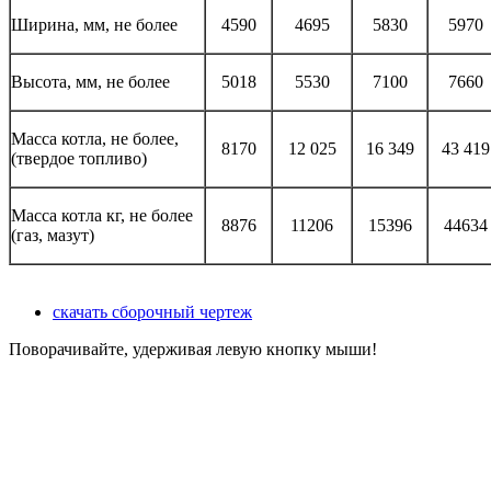
Ширина, мм, не более
4590
4695
5830
5970
Высота, мм, не более
5018
5530
7100
7660
Масса котла, не более,
8170
12 025
16 349
43 419
(твердое топливо)
Масса котла кг, не более
8876
11206
15396
44634
(газ, мазут)
скачать сборочный чертеж
Поворачивайте, удерживая левую кнопку мыши!