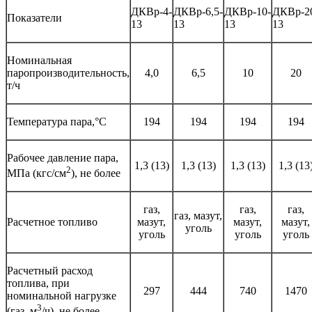
ДКВр-4-
ДКВр-6,5-
ДКВр-10-
ДКВр-2
Показатели
13
13
13
13
Номинальная
паропроизводительность,
4,0
6,5
10
20
т/ч
Температура пара,°С
194
194
194
194
Рабочее давление пара,
1,3 (13)
1,3 (13)
1,3 (13)
1,3 (13
2
МПа (кгс/см
), не более
газ,
газ,
газ,
газ, мазут,
Расчетное топливо
мазут,
мазут,
мазут,
уголь
уголь
уголь
уголь
Расчетный расход
топлива, при
297
444
740
1470
номинальной нагрузке
3
(газ, м
/ч), не более