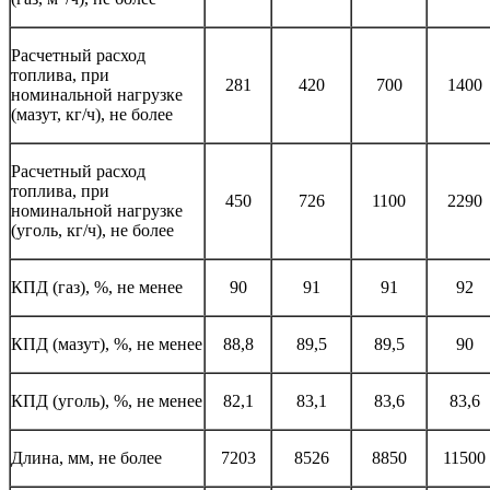
Расчетный расход
топлива, при
281
420
700
1400
номинальной нагрузке
(мазут, кг/ч), не более
Расчетный расход
топлива, при
450
726
1100
2290
номинальной нагрузке
(уголь, кг/ч), не более
КПД (газ), %, не менее
90
91
91
92
КПД (мазут), %, не менее
88,8
89,5
89,5
90
КПД (уголь), %, не менее
82,1
83,1
83,6
83,6
Длина, мм, не более
7203
8526
8850
11500