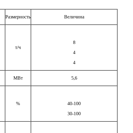
Размерность
Величина
8
т/ч
4
4
МВт
5,6
%
40-100
30-100