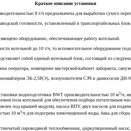
Краткое описание установки
водительностью 8 т/ч предназначена для выработки сухого пере
заводской готовности, установленный в транспортабельных блок
размещено оборудование, обеспечивающее работу котельной.
ости котельной до 10 т/ч, то вспомогательное оборудование под
едставляет собой единый котельный блок, состоящий из следующ
ина оператора, помещение мастерской/кабинет лаборанта, санузел
ономайзером ЭБ-2,5Р(Э), золоуловителем СЗЧ и дымососом ДН-9 – 
3
 установки водоподготовки BWT производительностью 10 м
/ч, 
ровня пола котельной для обеспечения подбора питательным насоса
овлен под крышей модуля), насоса ВПУ, двух насосов для подачи 
3
стью 10 м
/ч для подогрева химочищенной воды, бака для сбора
астинчатый пароводяной теплообменник, циркуляционный насос,