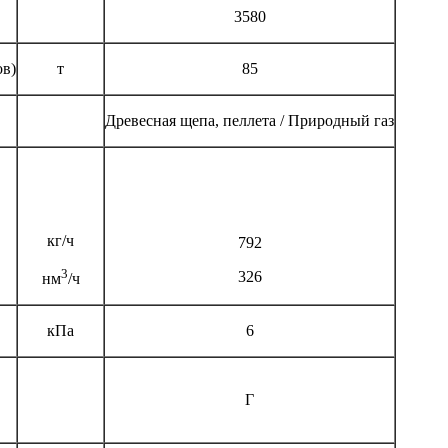
3580
ов)
т
85
Древесная щепа, пеллета / Природный газ
кг/ч
792
3
326
нм
/ч
кПа
6
Г