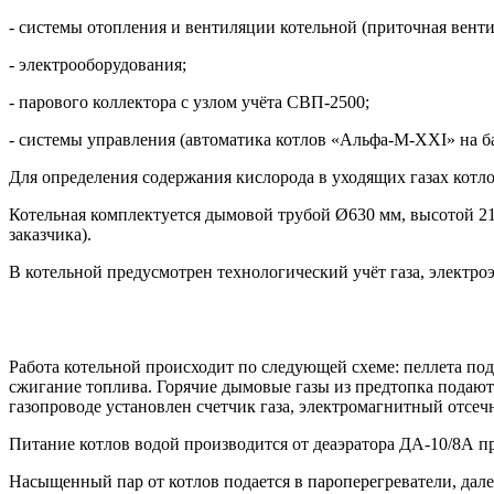
- системы отопления и вентиляции котельной (приточная вент
- электрооборудования;
- парового коллектора с узлом учёта СВП-2500;
- системы управления (автоматика котлов «Альфа-М-XXI» на 
Для определения содержания кислорода в уходящих газах котл
Котельная комплектуется дымовой трубой Ø630 мм, высотой 2
заказчика).
В котельной предусмотрен технологический учёт газа, электроэ
Работа котельной происходит по следующей схеме: пеллета под
сжигание топлива. Горячие дымовые газы из предтопка подаются
газопроводе установлен счетчик газа, электромагнитный отсеч
Питание котлов водой производится от деаэратора ДА-10/8А пр
Насыщенный пар от котлов подается в пароперегреватели, далее