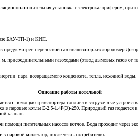
иляционно-отопительная установка с электрокалорифером, прито
базе БАУ-ТП-1) и КИП.
ов предусмотрен переносной газоанализатор-кислородомер Дозо
1 м, присоединительными газоходами (отвод дымовых газов от 
нергии, пара, возвращаемого конденсата, тепла, исходной воды.
Описание работы котельной
ается с помощью транспортера топлива в загрузочные устройства
 в паровые котлы Е-2,5-1,4Р(Э)-250. Природный газ подается к 
ной клапан.
и помощи питательных насосов котлов. Вода проходит через эко
 в паровой коллектор, после чего - потребителю.