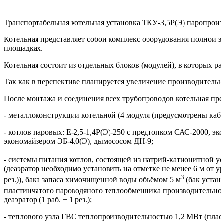
Транспортабельная котельная установка ТКУ-3,5Р(Э) паропроиз
Котельная представляет собой комплекс оборудования полной 
площадках.
Котельная состоит из отдельных блоков (модулей), в которых 
Так как в перспективе планируется увеличение производительн
После монтажа и соединения всех трубопроводов котельная пр
- металлоконструкции котельной (4 модуля (предусмотрены каб
- котлов паровых: Е-2,5-1,4Р(Э)-250 с предтопком САС-2000, эк
экономайзером ЭБ-4,0(Э), дымососом ДН-9;
- системы питания котлов, состоящей из натрий-катионитной
(деаэратор необходимо установить на отметке не менее 6 м от у
3
рез.)), бака запаса химочищенной воды объёмом 5 м
(бак устан
пластинчатого пароводяного теплообменника производительно
деаэратор (1 раб. + 1 рез.);
- теплового узла ГВС теплопроизводительностью 1,2 МВт (пл