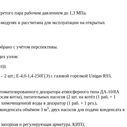
гретого пара рабочим давлением до 1,3 МПа.
-модулях и рассчитана для эксплуатации на открытых
обрано с учётом перспективы.
их узлов:
));
2 шт.; Е-4,0-1,4-250Г(Э) с газовой горелкой Unigas R93,
автоматизированного деаэратора атмосферного типа ДА-10/8А
м котла), питательных насосов (2 шт. на котёл (1 раб. + 1
химочищенной воды в деаэратор (1 раб. + 1 рез.),
3
 конденсата объёмом 3 м
, двух насосов для подачи конденсата в
 запорная и регулирующая арматура, КИП);