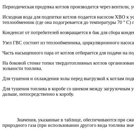
Периодическая продувка котлов производится через вентили, 
Исходная вода для подпитки котлов подается насосом ХВО к у
теплообменник (где она подогревается до температуры 70 ° С) п
Конденсат от потребителей возвращается в бак для сбора конд
Узел ГВС состоит из теплообменника, циркуляционного насос
Часть насыщенного пара от котлов отбирается для подачи на п
На боковой стенке топки твердотопливных котлов организованы
зольности топлива.
Для тушения и охлаждения золы перед выгрузкой к котлам под
Для тушения топлива в коробе со шнеком между загрузочным ус
дальше, непосредственно к коробу.
Значения, указанные в таблице, обеспечиваются при сжиган
природного газа (при использовании другого вида топлива знач