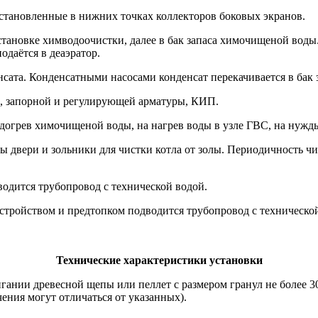
установленные в нижних точках коллекторов боковых экранов.
становке химводоочистки, далее в бак запаса химочищеной воды
одаётся в деаэратор.
енсата. Конденсатными насосами конденсат перекачивается в бак
а, запорной и регулирующей арматуры, КИП.
одогрев химочищеной воды, на нагрев воды в узле ГВС, на нужды
 двери и зольники для чистки котла от золы. Периодичность чис
водится трубопровод с технической водой.
тройством и предтопком подводится трубопровод с технической 
Технические характеристики установки
ии древесной щепы или пеллет с размером гранул не более 30
ения могут отличаться от указанных).