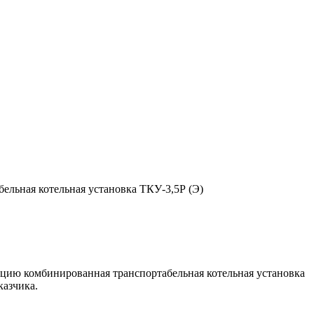
льная котельная установка ТКУ-3,5Р (Э)
ацию комбинированная транспортабельная котельная установка
казчика.