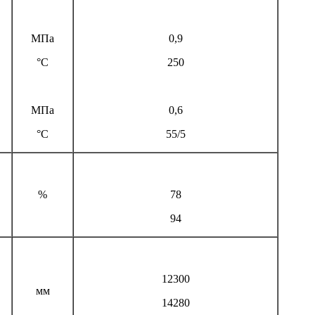
МПа
0,9
°С
250
МПа
0,6
°С
55/5
%
78
94
12300
мм
14280