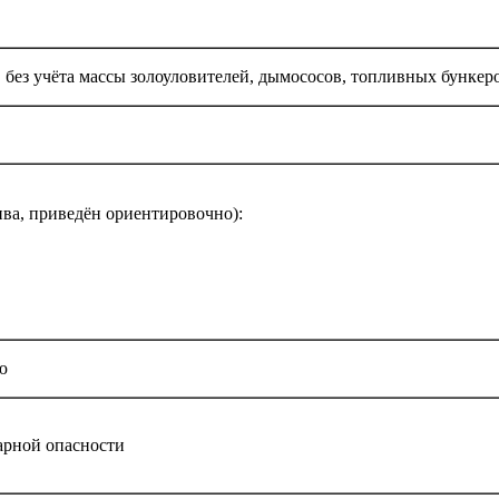
 без учёта массы золоуловителей, дымососов, топливных бункер
ива, приведён ориентировочно):
ю
арной опасности